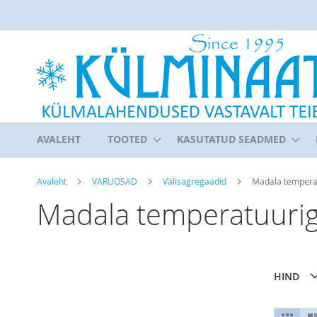
Skip
to
Content
AVALEHT
TOOTED
KASUTATUD SEADMED
Avaleht
VARUOSAD
Välisagregaadid
Madala tempera
Madala temperatuuri
HIND
Kuv