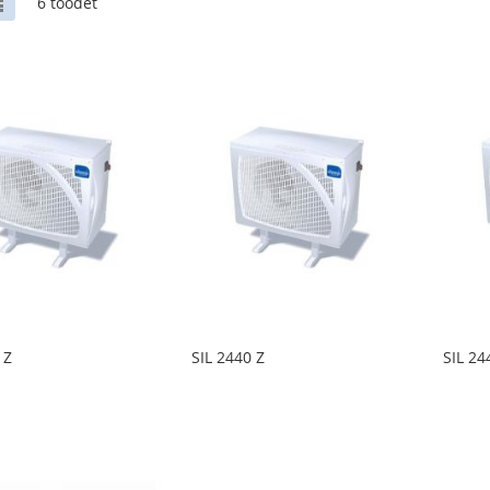
Nimekiri
6
toodet
 Z
SIL 2440 Z
SIL 24
LISA
LISA
LISA
LI
INIMEKIRJA
VÕRDLUSESSE
SOOVINIMEKIRJA
VÕRDLUSESSE
SO