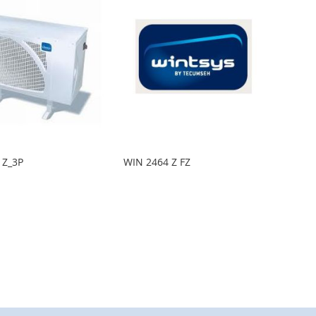
 Z_3P
WIN 2464 Z FZ
LISA
LISA
LISA
INIMEKIRJA
VÕRDLUSESSE
SOOVINIMEKIRJA
VÕRDLUSESSE