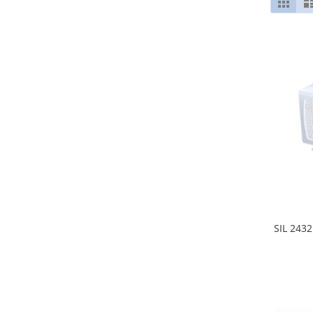
Grid
SIL 2432
LISA
SOOV