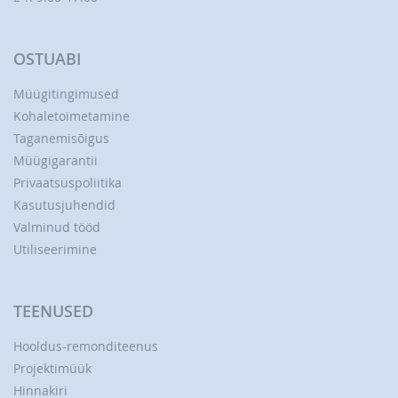
OSTUABI
Müügitingimused
Kohaletoimetamine
Taganemisõigus
Müügigarantii
Privaatsuspoliitika
Kasutusjuhendid
Valminud tööd
Utiliseerimine
TEENUSED
Hooldus-remonditeenus
Projektimüük
Hinnakiri