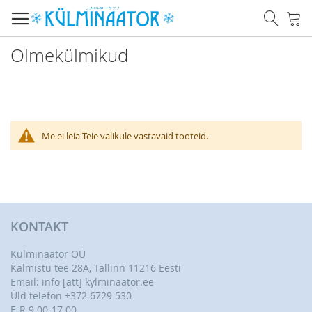
Skip
Otsi
Mi
to
Content
Olmekülmikud
Me ei leia Teie valikule vastavaid tooteid.
KONTAKT
Külminaator OÜ
Kalmistu tee 28A, Tallinn 11216 Eesti
Email: info [att] kylminaator.ee
Üld telefon +372 6729 530
E-R 9.00-17.00